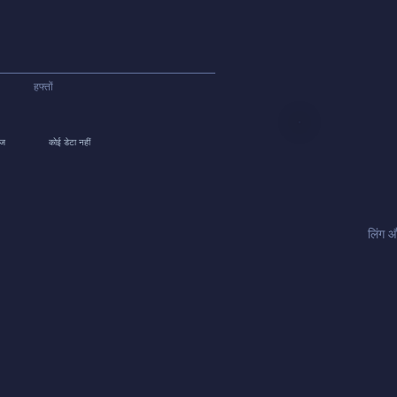
हफ्तों
ेज
कोई डेटा नहीं
लिंग 